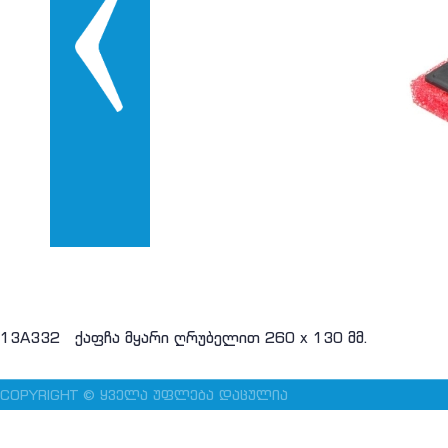
13A332 ქაფჩა მყარი ღრუბელით 260 x 130 მმ.
COPYRIGHT © ᲧᲕᲔᲚᲐ ᲣᲤᲚᲔᲑᲐ ᲓᲐᲪᲣᲚᲘᲐ