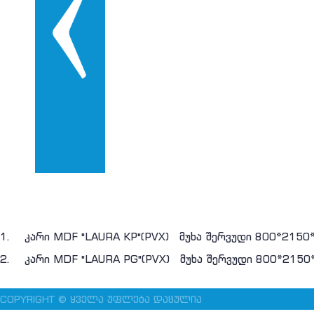
1. კარი MDF "LAURA KP"(PVX) მუხა შერვუდი 800*2150
2. კარი MDF "LAURA PG"(PVX) მუხა შერვუდი 800*2150
COPYRIGHT © ᲧᲕᲔᲚᲐ ᲣᲤᲚᲔᲑᲐ ᲓᲐᲪᲣᲚᲘᲐ